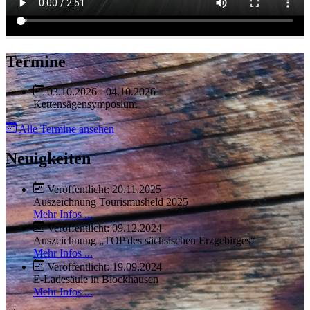
Termine
03.10.2026 - 04.10.2026
Kettensägensymposium
Alle Termine ansehen
Neuigkeiten
Veröffentlicht: 20.11.2025
Auszeichnung Tourismusheld 2025
Mehr Infos ...
Veröffentlicht: 09.12.2024
Auszeichnung „TOP des sächsischen Erzgebirges“
Mehr Infos ...
Veröffentlicht: 19.09.2024
E-Ladesäule in Blockhausen
Mehr Infos ...