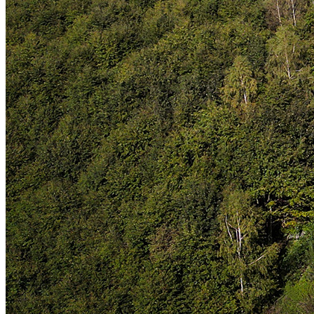
Blockhausencup
Abenteuerspielplatz
Kugelbahn
Blockline
Über Blockhausen
Der Sauensäger
Geschichte
Längster Tisch der Welt
Videos
Blockhausencup
Ferienwohnungen
Fewo "Eichelhäher"
Fewo "Eisvogel"
Fewo "Buntspecht"
Shop
Kontakt