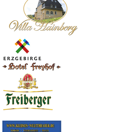
Eintritt, Anfahrt und Parken
Eintritt und Parken
ist in Blockhausen ausser bei den Veranstaltungen 1. Mai, Pfingsten,
Wald und Jägerfest und 3. Oktober - 6. Oktober frei.
Kostenlose Parkplätze finden sie an der Talstraße zwischen Mulda
und Dorfchemnitz. Wer selbst Veranstalter ist und Blockhausen als
Ziel nutzen will, zahlt 4€ pro Person. Busse aller Größe benötigen
eine Fahrerlaubnis.
Bitte setzen sie sich als Veranstalter mit uns vorher in Verbindung
Diese E-Mail-Adresse ist vor Spambots geschützt! Zur Anzeige
muss JavaScript eingeschaltet sein.
Anreise
Folgen sie von der B 101 und B 171 der
BLOCKHAUSEN Ausschilderung.