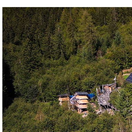
Startseite
Aktuelles
Neuigkeiten
Termine
Termine-Archiv
Angebote
Hüttenkalender 2027
Kettensägen Schnitzkurse
Vermietung
Veranstaltungen
Busreisen